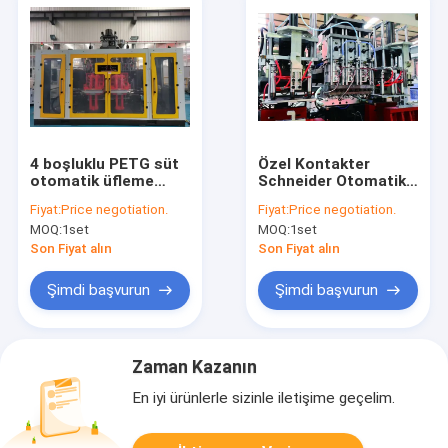
4 boşluklu PETG süt
Özel Kontakter
otomatik üfleme
Schneider Otomatik
kalıplama makinesi
Blow Molding
Fiyat:
Price negotiation.
Fiyat:
Price negotiation.
Makinesi 10L
MOQ:
1set
MOQ:
1set
konteyner kapasitesi
için
Son Fiyat alın
Son Fiyat alın
Şimdi başvurun
Şimdi başvurun
Zaman Kazanın
En iyi ürünlerle sizinle iletişime geçelim.