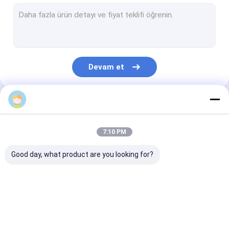
Plastik Şişe Kalıbı
Plastik yardımcı makine
Yardımcı Makine Paketleme
Devam et
HDPE darbe Makinası
Özel Plastik Enjeksiyon Kalıplama
levi.li
Kategorilerimiz
Plastik Enjeksiyon Makinası
7:10 PM
Yüksek Hızlı Enjeksiyon Makinesi
Good day, what product are you looking for?
PET Enjeksiyon Makinesi
PVC Enjeksiyon Makinesi
Ekstrüzyon darbe
Plastik Şişe Şişirme
Otomatik Şişi
Tıbbi Enjeksiyon Makinesi
Makinası
Makinası
Makinesi