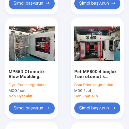
Şimdi başvurun
Şimdi başvurun
MP55D Otomatik
Pet MP80D 4 boşluk
Blow Moulding
Tam otomatik
Makinesi 4 boşluklı
üfleme kalıplama
Fiyat:
Price negotiation.
Fiyat:
Price negotiation.
şişe için Toggle Tipi
makinesi fiyatı
MOQ:
1set
MOQ:
1set
Sıkıştırma Sistemi ile
Son Fiyat alın
Son Fiyat alın
Şimdi başvurun
Şimdi başvurun