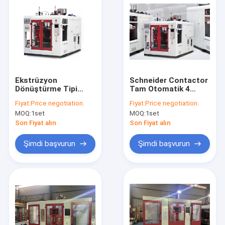
Ekstrüzyon
Schneider Contactor
Dönüştürme Tipi
Tam Otomatik 4
Sıkıştırma 10L
boşluk üretimi için
Fiyat:
Price negotiation.
Fiyat:
Price negotiation.
Otomatik Üfleme
üfleme kalıplama
MOQ:
1set
MOQ:
1set
Kalıplama Makinesi
makinesi
Son Fiyat alın
Son Fiyat alın
Şimdi başvurun
Şimdi başvurun
Ev
Ürün:% s
Hakkımızda