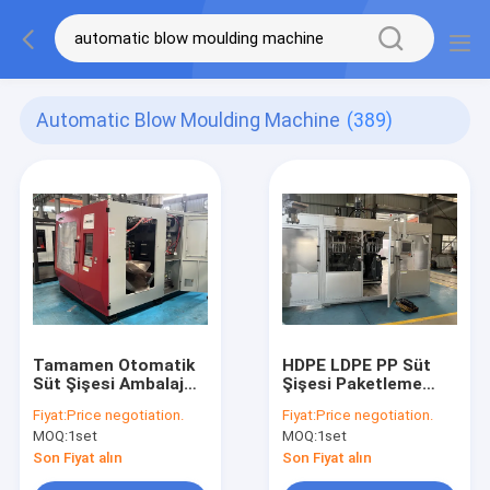
Automatic Blow Moulding Machine
(389)
Tamamen Otomatik
HDPE LDPE PP Süt
Süt Şişesi Ambalaj
Şişesi Paketleme
Şişeleri için Blow
Çözümü için
Fiyat:
Price negotiation.
Fiyat:
Price negotiation.
Molding Makinesi
Otomatik Sıvma
MOQ:
1set
MOQ:
1set
Kalıplama Makinesi
Son Fiyat alın
Son Fiyat alın