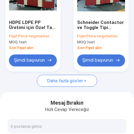
Fabrika turu
Kalite kontrol
HDPE LDPE PP
Schneider Contactor
Üretimi için Özel Tam
ve Toggle Tipi
Bizimle iletişime geçin
Otomatik Blow
Sıkıştırma Sistemi ile
Fiyat:
Price negotiation.
Fiyat:
Price negotiation.
Molding Makinesi
4 Bozukluk Otomatik
MOQ:
1set
MOQ:
1set
Sıfırlama Makinesi
Haberler
Son Fiyat alın
Son Fiyat alın
Bir teklif isteği
Şimdi başvurun
Şimdi başvurun
Daha fazla göster
Ekstrüzyon darbe Makinası
Plastik Şişe Şişirme Makinası
Mesaj Bırakın
Hızlı Cevap Vereceğiz
Otomatik Şişirme Makinesi
Ekstrüzyon Kalıplama Makinesi