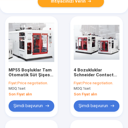
İhtiyacınızı Verin
MP55 Boşluklar Tam
4 Bozukluklar
Otomatik Süt Şişesi
Schneider Contactor
Paketleme Şişesi için
Otomatik Blow
Fiyat:
Price negotiation.
Fiyat:
Price negotiation.
Sıvı Kalıplama
Molding Makinesi
MOQ:
1set
MOQ:
1set
Makinesi
Son Fiyat alın
Son Fiyat alın
Şimdi başvurun
Şimdi başvurun