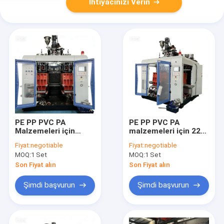
İhtiyacınızı Verin
PE PP PVC PA
PE PP PVC PA
Malzemeleri için
malzemeleri için 220-
Siemens Dokunmatik
620MM plaka açma
Fiyat:
negotiable
Fiyat:
negotiable
Ekranlı 50 Kg/saat -
vuruşları ile
MOQ:
1 Set
MOQ:
1 Set
1000 Kg/saat
ekstrüzyon kalıplama
Ekstrüzyon Kalıplama
makinesi 50 Kg/h -
Son Fiyat alın
Son Fiyat alın
Makinesi
1000 Kg/h çıkış
sağlar
Şimdi başvurun
Şimdi başvurun