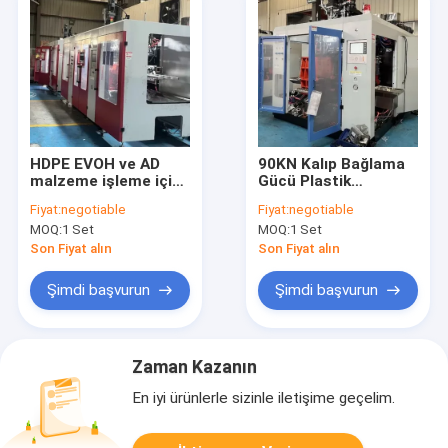
HDPE EVOH ve AD
90KN Kalıp Bağlama
malzeme işleme için
Gücü Plastik
220 ila 620
Ekstrüzyon Makinesi
Fiyat:
negotiable
Fiyat:
negotiable
milimetrelik levha
220-620MM Plak
MOQ:
1 Set
MOQ:
1 Set
açma vuruşları ve 90
Açma Vuruşları ve
Kg/h plastikleme
50-1000 Kg/h
Son Fiyat alın
Son Fiyat alın
kapasitesi olan
Maksimum Çıkış
Ekstrüzyon Kalıplama
Kapasitesi
Şimdi başvurun
Şimdi başvurun
Makinesi
Zaman Kazanın
En iyi ürünlerle sizinle iletişime geçelim.