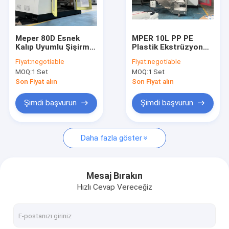
Fabrika turu
Kalite kontrol
Meper 80D Esnek
MPER 10L PP PE
Kalıp Uyumlu Şişirme
Plastik Ekstrüzyon
Bizimle iletişime geçin
Makinesi, 220–
Makinesi
Fiyat:
negotiable
Fiyat:
negotiable
620mm Merdane
MOQ:
1 Set
MOQ:
1 Set
Stroklu
Haberler
Son Fiyat alın
Son Fiyat alın
Bir teklif isteği
Şimdi başvurun
Şimdi başvurun
Daha fazla göster
Ekstrüzyon darbe Makinası
Plastik Şişe Şişirme Makinası
Mesaj Bırakın
Hızlı Cevap Vereceğiz
Otomatik Şişirme Makinesi
Ekstrüzyon Kalıplama Makinesi