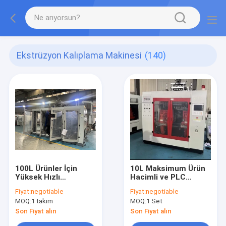
Ekstrüzyon Kalıplama Makinesi
(140)
100L Ürünler İçin
10L Maksimum Ürün
Yüksek Hızlı
Hacimli ve PLC
MP100FD Ekstrüzyon
Dokunmatik Ekran
Fiyat:
negotiable
Fiyat:
negotiable
Kalıplama Makinesi
Kontrollü, Büyük
MOQ:
1 takım
MOQ:
1 Set
Ölçekli Plastik
Üretimi İçin Çift
Son Fiyat alın
Son Fiyat alın
İstasyonlu