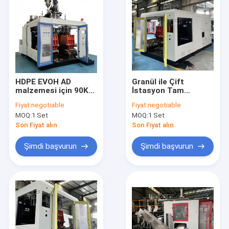
HDPE EVOH AD
Granül ile Çift
malzemesi için 90KN
İstasyon Tam
kalıp sıkıştırma gücü
Otomatik Şişirme
Fiyat:
negotiable
Fiyat:
negotiable
ve 220-620MM plak
Makinesi, Plastik Şişe
MOQ:
1 Set
MOQ:
1 Set
açma vuruşları ile
Üretim Verimliliğini
ekstrüzyon kalıplama
Artırmak İçin
Son Fiyat alın
Son Fiyat alın
makinesi
Tasarlanmıştır
Şimdi başvurun
Şimdi başvurun
Ev
Ürün:% s
Hakkımızda