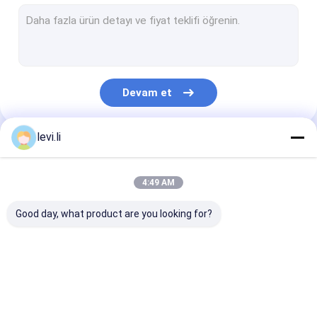
Plastik Şişe Kalıbı
Plastik yardımcı makine
Yardımcı Makine Paketleme
Devam et
HDPE darbe Makinası
Özel Plastik Enjeksiyon Kalıplama
levi.li
Kategorilerimiz
Plastik Enjeksiyon Makinası
4:49 AM
Yüksek Hızlı Enjeksiyon Makinesi
Good day, what product are you looking for?
PET Enjeksiyon Makinesi
PVC Enjeksiyon Makinesi
Ekstrüzyon darbe
Plastik Şişe Şişirme
Otomatik Şişi
Tıbbi Enjeksiyon Makinesi
Makinası
Makinası
Makinesi