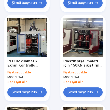
Ekstrüzyon Kalıplama
Şimdi başvurun
Şimdi başvurun
Makinesi
PLC Dokunmatik
Plastik şişe imalatı
Ekran Kontrollü
için 150KN sıkıştırma
Ekstrüzyon Kalıplama
gücü ve çoklu başlı
Fiyat:
negotiable
Fiyat:
negotiable
Makinesi, Maksimum
yapılandırması ile
MOQ:
1 Set
MOQ:
1 Set
Çıkış Kapasitesi 50
80mm Yüksek
Kg/saat - 1000
Performanslı vida
Son Fiyat alın
Son Fiyat alın
Kg/saat ve
ekstrüzyon üfleme
Kenetleme Kuvveti
kalıplama makinesi
Şimdi başvurun
Şimdi başvurun
120KN