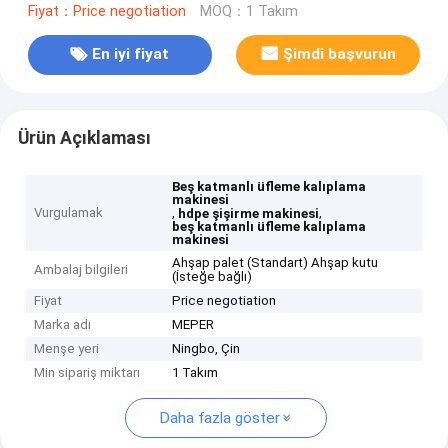
Fiyat：Price negotiation
MOQ：1 Takım
En iyi fiyat
Şimdi başvurun
Ürün Açıklaması
Beş katmanlı üfleme kalıplama
makinesi
Vurgulamak
,
,
hdpe şişirme makinesi
beş katmanlı üfleme kalıplama
makinesi
Ahşap palet (Standart) Ahşap kutu
Ambalaj bilgileri
(İsteğe bağlı)
Fiyat
Price negotiation
Marka adı
MEPER
Menşe yeri
Ningbo, Çin
Min sipariş miktarı
1 Takım
Daha fazla göster