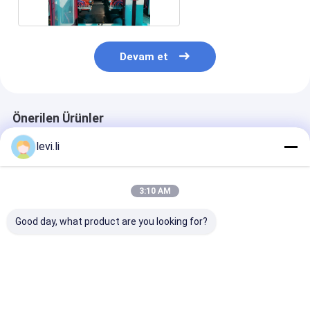
Devam et
Önerilen Ürünler
levi.li
3:10 AM
Good day, what product are you looking for?
5ml-100L şişeler için
Endüstriyel 100L
5ml-100L şişel
yüksek verimli MP
PE/PP İçi Boş Ürünler
yüksek verimli
Blow Molding
İçin Şişirme Makinesi
Blow Molding
Makinesi
Makinesi
En iyi fiyat
En iyi fiyat
En iyi fiy