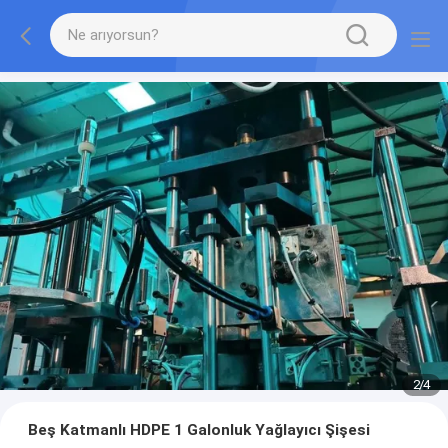
2
/
4
Beş Katmanlı HDPE 1 Galonluk Yağlayıcı Şişesi