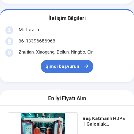
İletişim Bilgileri
Mr. Levi.Li
86-13396686968
Zhutian, Xiaogang, Beilun, Ningbo, Çin
Şimdi başvurun
En İyi Fiyatı Alın
Beş Katmanlı HDPE
1 Galonluk
Yağlayıcı Şişesi